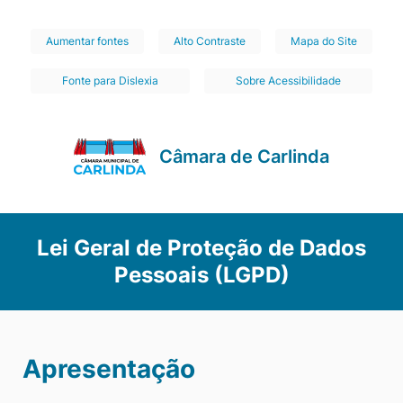
Seção
Ir
Aumentar fontes
Alto Contraste
Mapa do Site
de
para
Fonte para Dislexia
Sobre Acessibilidade
o
atalhos
conteúdo
e
[alt+1]
links
Câmara de Carlinda
Ir
de
para
acessibilidade
o
Lei Geral de Proteção de Dados
menu
Pessoais (LGPD)
[alt+2]
Ir
para
a
Apresentação
busca