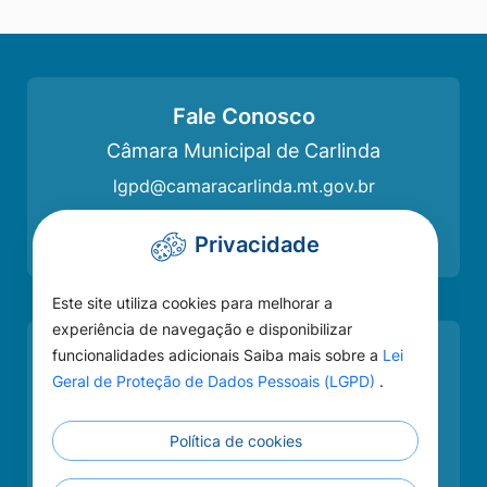
Fale Conosco
Câmara Municipal de Carlinda
lgpd@camaracarlinda.mt.gov.br
(66)3525-1553
Privacidade
Este site utiliza cookies para melhorar a
experiência de navegação e disponibilizar
funcionalidades adicionais Saiba mais sobre a
Lei
Como chegar
Geral de Proteção de Dados Pessoais (LGPD)
.
Câmara de Carlinda
Rua das Adálias nº 646 Centro, Carlinda - MT,
Política de cookies
78587-000